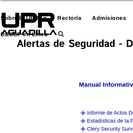
Skip
to
Sobre la UPRAg
Rectoría
Admisiones
content
DECEP en Línea
Alertas de Seguridad -
Manual Informati
Informe de Actos De
Estadísticas de la 
Clery Security Sur