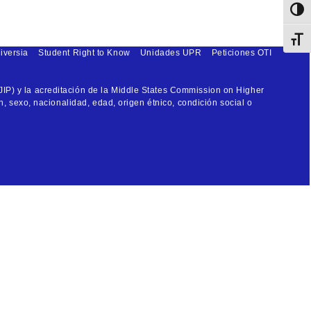
Toggl
Toggl
iversia
Student Right to Know
Unidades UPR
Peticiones OTI
JIP) y la acreditación de la Middle States Commission on Higher
n, sexo, nacionalidad, edad, origen étnico, condición social o