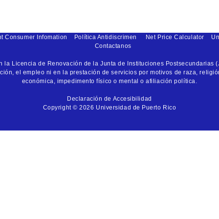
nt Consumer Infomation
Política Antidiscrimen
Net Price Calculator
Un
Contactanos
la Licencia de Renovación de la Junta de Instituciones Postsecundarias (
ón, el empleo ni en la prestación de servicios por motivos de raza, religió
económica, impedimento físico o mental o afiliación política.
Declaración de Accesibilidad
Copyright © 2026 Universidad de Puerto Rico