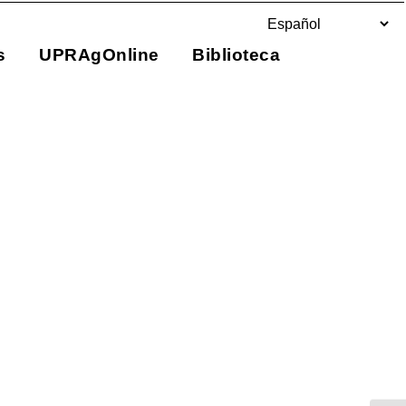
s
UPRAgOnline
Biblioteca