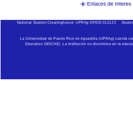
Enlaces de Interes
National Student Clearinghouse: UPRAg OPEID:012123
Stude
La Universidad de Puerto Rico en Aguadilla (UPRAg) cuenta con 
Education (MSCHE). La Institución no discrimina en la educaci