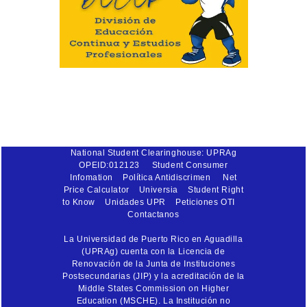
National Student Clearinghouse: UPRAg
OPEID:012123
Student Consumer
Infomation
Política Antidiscrimen
Net
Price Calculator
Universia
Student Right
to Know
Unidades UPR
Peticiones OTI
Contactanos
La Universidad de Puerto Rico en Aguadilla
(UPRAg) cuenta con la Licencia de
Renovación de la Junta de Instituciones
Postsecundarias (JIP) y la acreditación de la
Middle States Commission on Higher
Education (MSCHE). La Institución no