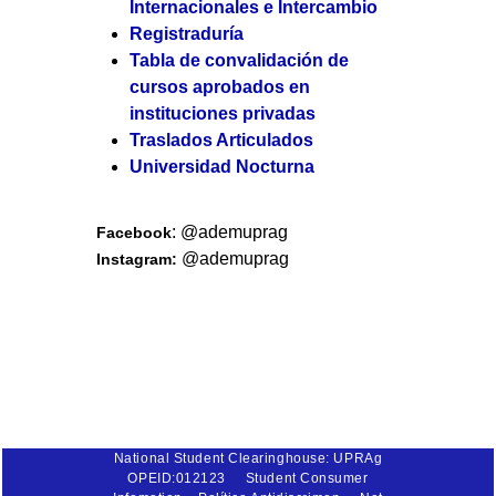
Internacionales e Intercambio
Registraduría
Tabla de convalidación de
cursos aprobados en
instituciones privadas
Traslados Articulados
Universidad Nocturna
: @ademuprag
Facebook
@ademuprag
Instagram:
National Student Clearinghouse: UPRAg
OPEID:012123
Student Consumer