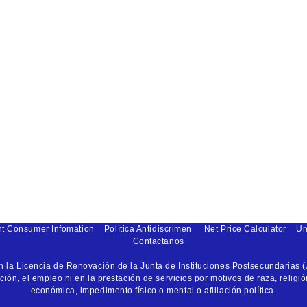
nt Consumer Infomation
Política Antidiscrimen
Net Price Calculator
Un
Contactanos
la Licencia de Renovación de la Junta de Instituciones Postsecundarias (
ón, el empleo ni en la prestación de servicios por motivos de raza, religió
económica, impedimento físico o mental o afiliación política.