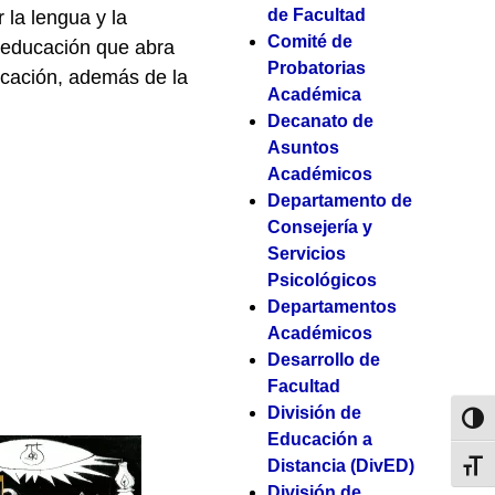
de Facultad
 la lengua y la
Comité de
a educación que abra
Probatorias
nicación, además de la
Académica
Decanato de
Asuntos
Académicos
Departamento de
Consejería y
Servicios
Psicológicos
Departamentos
Académicos
Desarrollo de
Facultad
División de
Toggl
Educación a
Distancia (DivED)
Toggl
División de