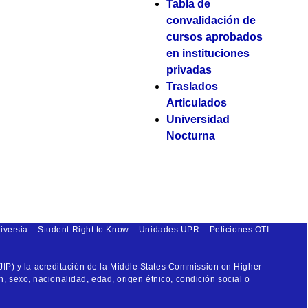
Tabla de
convalidación de
cursos aprobados
en instituciones
privadas
Traslados
Articulados
Universidad
Nocturna
iversia
Student Right to Know
Unidades UPR
Peticiones OTI
JIP) y la acreditación de la Middle States Commission on Higher
n, sexo, nacionalidad, edad, origen étnico, condición social o