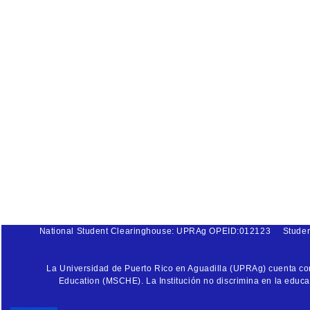
National Student Clearinghouse: UPRAg OPEID:012123
Stude
La Universidad de Puerto Rico en Aguadilla (UPRAg) cuenta con 
Education (MSCHE). La Institución no discrimina en la educaci