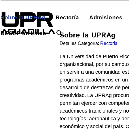
Skip
to
Sobre la UPRAg
Rectoría
Admisiones
content
DECEP en Línea
Sobre la UPRAg
Detalles Categoría:
Rectoría
La Universidad de Puerto Rico
organizacional, por su campus 
en servir a una comunidad est
programas académicos en un 
desarrollo de destrezas de pe
creatividad.
La UPRAg procura 
permitan ejercer con competen
académicos tradicionales y no 
tecnologías, aeronáutica y aero
económico y social del país.
C