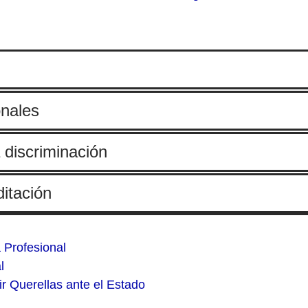
onales
a discriminación
ditación
a Profesional
l
r Querellas ante el Estado