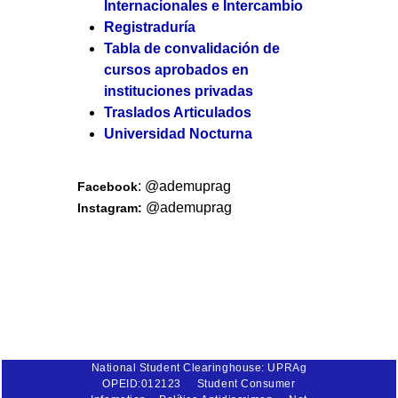
Internacionales e Intercambio
Registraduría
Tabla de convalidación de
cursos aprobados en
instituciones privadas
Traslados Articulados
Universidad Nocturna
: @ademuprag
Facebook
@ademuprag
Instagram:
National Student Clearinghouse: UPRAg
OPEID:012123
Student Consumer