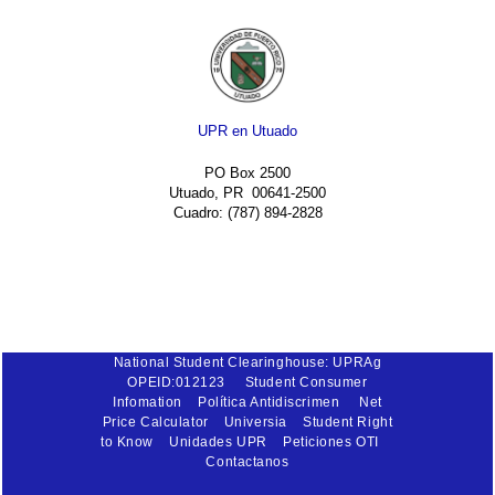
UPR en Utuado
PO Box 2500
Utuado, PR 00641-2500
Cuadro: (787) 894-2828
National Student Clearinghouse: UPRAg
OPEID:012123
Student Consumer
Infomation
Política Antidiscrimen
Net
Price Calculator
Universia
Student Right
to Know
Unidades UPR
Peticiones OTI
Contactanos