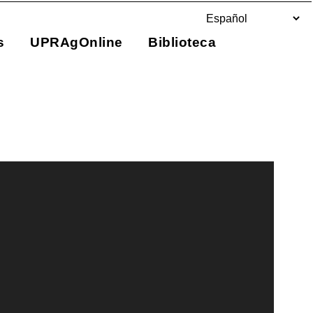
s
UPRAgOnline
Biblioteca