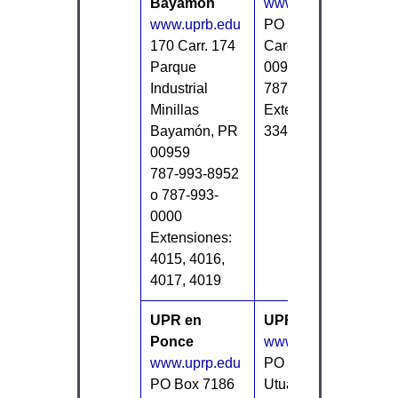
Bayamón
www.uprc.edu
www.uprb.edu
PO Box 4800
170 Carr. 174
Carolina, PR
Parque
00984-4800
Industrial
787-257-0000
Minillas
Extensiones: 3237,
Bayamón, PR
3348, 3509
00959
787-993-8952
o 787-993-
0000
Extensiones:
4015, 4016,
4017, 4019
UPR en
UPR en Utuado
Ponce
www.uprutuado.edu
www.uprp.edu
PO Box 2500
PO Box 7186
Utuado, PR 00641-