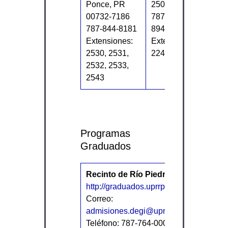
Ponce, PR
2500
00732-7186
787-894-2828, 787-
787-844-8181
894-2316
Extensiones:
Extensiones: 2240,
2530, 2531,
2246, 2248
2532, 2533,
2543
Programas
Graduados
Recinto de Río Piedras
Recinto 
http://graduados.uprrp.edu
Ciencias
Correo:
Médicas
admisiones.degi@upr.edu
www.rcm.
Teléfono: 787-764-0000
Teléfono: 