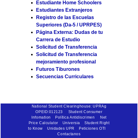
Estudiante Home Schoolers
Estudiantes Extranjeros
Registro de las Escuelas
Superiores (Da-5 / UPRPES)
Página Externa: Dudas de tu
Carrera de Estudio
Solicitud de Transferencia
Solicitud de Transferencia
mejoramiento profesional
Futuros Tiburones
Secuencias Curriculares
National Student Clearinghouse: UPRAg
OPEID:012123
Student Consumer
Infomation
Política Antidiscrimen
Net
Price Calculator
Universia
Student Right
to Know
Unidades UPR
Peticiones OTI
Contactanos