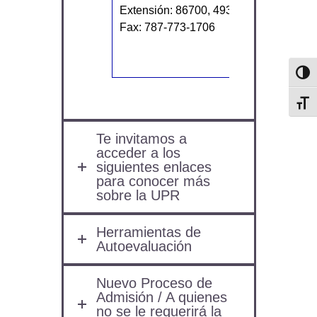
Extensión: 86700, 4936
758-2525
Fax: 787-773-1706
Extensión
5215
Toggl
Toggl
Te invitamos a
acceder a los
siguientes enlaces
para conocer más
sobre la UPR
Herramientas de
Autoevaluación
Nuevo Proceso de
Admisión / A quienes
no se le requerirá la