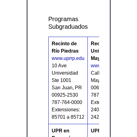
Programas
Subgraduados
Recinto de
Recinto
Río Piedras
Universitario de
www.uprrp.edu
Mayagüez
10 Ave
www.uprm.edu
Universidad
Call Box 9000
Ste 1001
Mayagüez, PR
San Juan, PR
00681-9000
00925-2530
787-832-4040
787-764-0000
Extensiones: 3811,
Extensiones:
2400, 2404, 2412,
85701 a 85712
2420
UPR en
UPR en Carolina