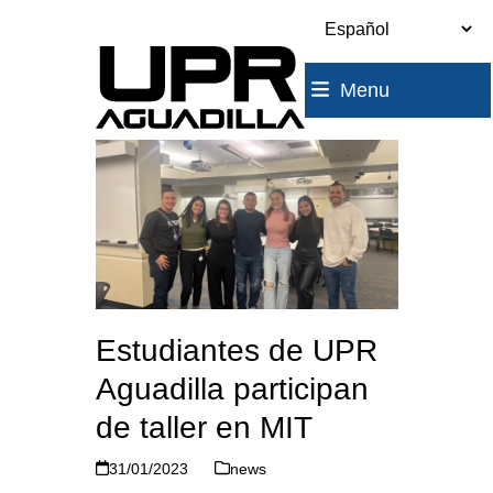
Skip
to
content
Menu
Estudiantes de UPR
Aguadilla participan
de taller en MIT
31/01/2023
news