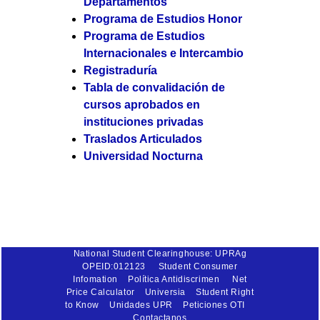
Departamentos
Programa de Estudios Honor
Programa de Estudios
Internacionales e Intercambio
Registraduría
Tabla de convalidación de
cursos aprobados en
instituciones privadas
Traslados Articulados
Universidad Nocturna
National Student Clearinghouse: UPRAg
OPEID:012123
Student Consumer
Infomation
Política Antidiscrimen
Net
Price Calculator
Universia
Student Right
to Know
Unidades UPR
Peticiones OTI
Contactanos