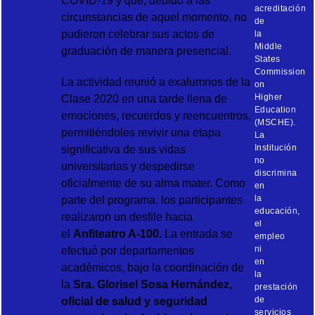
COVID-19 y que, debido a las
acreditación
circunstancias de aquel momento, no
de
pudieron celebrar sus actos de
la
Middle
graduación de manera presencial.
States
Commission
La actividad reunió a exalumnos de la
on
Higher
Clase 2020 en una tarde llena de
Education
emociones, recuerdos y reencuentros,
(MSCHE).
permitiéndoles revivir una etapa
La
Institución
significativa de sus vidas
no
universitarias y despedirse
discrimina
oficialmente de su alma mater. Como
en
la
parte del programa, los participantes
educación,
realizaron un desfile hacia
el
el
Anfiteatro A-100
.
La entrada se
empleo
ni
efectuó por departamentos
en
académicos, bajo la coordinación de
la
la
Sra. Glorisel Sosa Hernández,
prestación
de
oficial de salud y seguridad
servicios