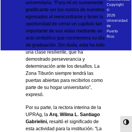
universitaria. “Para mí es sumamente
Copyright
gratificante ver los rostros de nuestros
©
2026
egresados al reencontrarse y tener la
Universidad
oportunidad de cerrar un capítulo tan
de
importante de sus vidas mediante un
Puerto
Rico
acto simbólico que conmemora su día
de graduación. Sin duda, esta ha sido
una clase resiliente, que ha
demostrado perseverancia y
determinación ante los desafíos. La
Zona Tiburón siempre tendrá las
puertas abiertas para recibirlos como
parte de su hogar universitario”,
expresó.
Por su parte, la rectora interina de la
UPRAg, la
Arq. Wilma L. Santiago
Gabrielini
,
resaltó el significado de
Toggl
esta actividad para la institución. “La