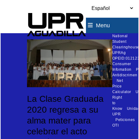
Skip
to
content
Menu
National
Student
Clearinghouse
UPRAg
OPEID:01212
Consumer
Infomation
P
Antidiscrimen
Net
Price
Calculator
U
La Clase Graduada
Right
to
2020 regresa a su
Know
Unida
UPR
alma mater para
Peticiones
OTI
celebrar el acto