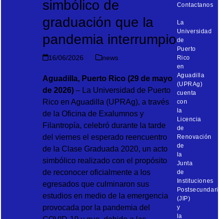
simbólico de
Contactanos
graduación que la
La
Universidad
pandemia interrumpio
de
Puerto
16/06/2026
news
Rico
en
Aguadilla
Aguadilla, Puerto Rico (29 de mayo
(UPRAg)
de 2026)
– La Universidad de Puerto
cuenta
Rico en Aguadilla (UPRAg), a través
con
la
de la Oficina de Exalumnos y
Licencia
Filantropía, celebró durante la tarde
de
del viernes el esperado reencuentro
Renovación
de
de la Clase Graduada 2020, un acto
la
simbólico realizado con el propósito
Junta
de reconocer oficialmente a los
de
Instituciones
egresados que culminaron sus
Postsecundari
estudios en medio de la emergencia
(JIP)
provocada por la pandemia del
y
la