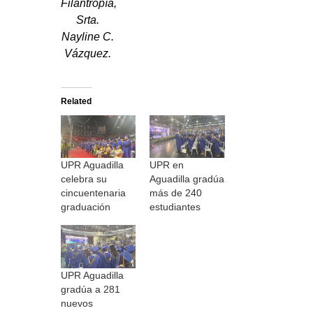
Filantropía,
Srta.
Nayline C.
Vázquez.
Related
UPR Aguadilla
UPR en
celebra su
Aguadilla gradúa
cincuentenaria
más de 240
graduación
estudiantes
UPR Aguadilla
gradúa a 281
nuevos