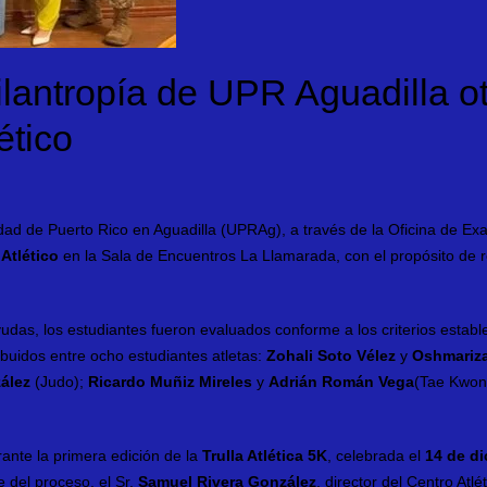
ilantropía de UPR Aguadilla o
ético
ad de Puerto Rico en Aguadilla (UPRAg), a través de la Oficina de Ex
Atlético
en la Sala de Encuentros La Llamarada, con el propósito de r
udas, los estudiantes fueron evaluados conforme a los criterios estable
ribuidos entre ocho estudiantes atletas:
Zohali Soto Vélez
y
Oshmariz
ález
(Judo);
Ricardo Muñiz Mireles
y
Adrián Román Vega
(Tae Kwon
rante la primera edición de la
Trulla Atlética 5K
, celebrada el
14 de di
e del proceso, el Sr.
Samuel Rivera González
, director del Centro Atlé