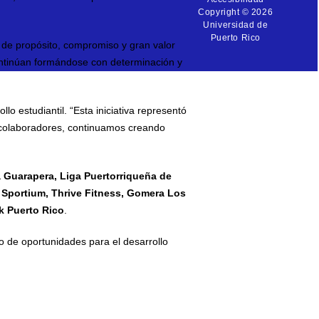
Copyright © 2026
Universidad de
Puerto Rico
 de propósito, compromiso y gran valor
continúan formándose con determinación y
ollo estudiantil. “Esta iniciativa representó
 y colaboradores, continuamos creando
 Guarapera, Liga Puertorriqueña de
 Sportium, Thrive Fitness, Gomera Los
k Puerto Rico
.
to de oportunidades para el desarrollo