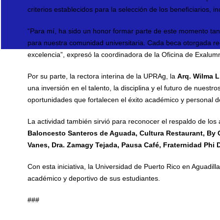
criterios establecidos para la selección de los beneficiarios, 
“Para mí, ha sido un honor formar parte de este momento tan 
para nuestra comunidad universitaria. Cada beca otorgada rec
excelencia”, expresó la coordinadora de la Oficina de Exalum
Por su parte, la rectora interina de la UPRAg, la
Arq.
Wilma L.
una inversión en el talento, la disciplina y el futuro de nue
oportunidades que fortalecen el éxito académico y personal d
La actividad también sirvió para reconocer el respaldo de los
Baloncesto Santeros de Aguada, Cultura Restaurant, By 
Vanes, Dra.
Zamagy Tejada, Pausa Café, Fraternidad Phi D
Con esta iniciativa, la Universidad de Puerto Rico en Aguadill
académico y deportivo de sus estudiantes.
###