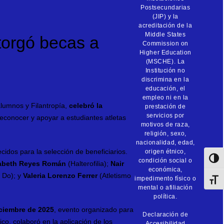
Postsecundarias
(JIP) y la
acreditación de la
Middle States
torgó becas a
Commission on
Higher Education
(MSCHE). La
Institución no
discrimina en la
educación, el
empleo ni en la
alumnos y Filantropía,
celebró la
prestación de
servicios por
econocer y apoyar a estudiantes atletas
motivos de raza,
religión, sexo,
nacionalidad, edad,
cidos para la selección de beneficiarios.
origen étnico,
Toggl
condición social o
abeth Reyes Román
(Halterofilia);
Nair
económica,
 Do); y
Valeria Lorenzo Ferrer
(Atletismo
impedimento físico o
Toggl
mental o afiliación
política.
ciembre de 2025
, evento organizado para
Declaración de
tico, colaboró en la aplicación de los
Accesibilidad