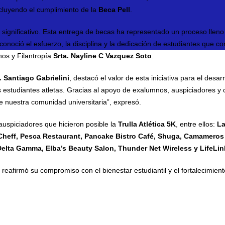
incluyendo el cumplimiento de la
Beca Pell
.
significativo. Esta entrega de becas ha representado un proceso lleno
onoció el esfuerzo, la disciplina y la dedicación de estudiantes que 
nos y Filantropía
Srta. Nayline C Vazquez Soto
.
 Santiago Gabrielini
, destacó el valor de esta iniciativa para el desarr
stros estudiantes atletas. Gracias al apoyo de exalumnos, auspiciadores
e nuestra comunidad universitaria”, expresó.
 auspiciadores que hicieron posible la
Trulla Atlética 5K
, entre ellos:
La
Cheff, Pesca Restaurant, Pancake Bistro Café, Shuga, Camameros
elta Gamma, Elba’s Beauty Salon, Thunder Net Wireless y LifeLin
a reafirmó su compromiso con el bienestar estudiantil y el fortalecimien