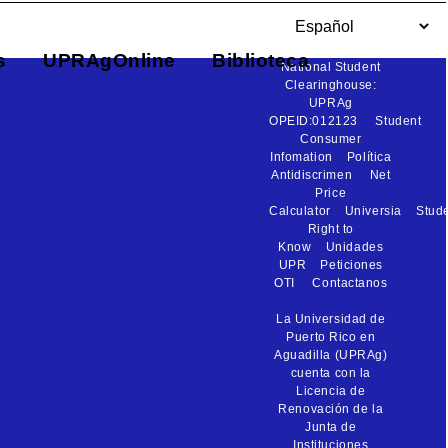
s
UPRAgOnline
Biblioteca
National Student
Clearinghouse:
UPRAg
OPEID:012123
Student
Consumer
Infomation
Política
Antidiscrimen
Net
Price
Calculator
Universia
Stud
Right to
Know
Unidades
UPR
Peticiones
OTI
Contactanos
La Universidad de
Puerto Rico en
Aguadilla (UPRAg)
cuenta con la
Licencia de
Renovación de la
Junta de
Instituciones