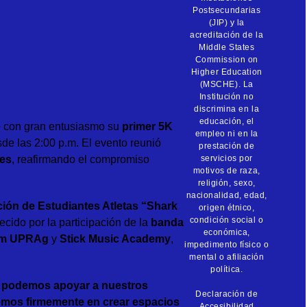
Postsecundarias
(JIP) y la
acreditación de la
Middle States
Commission on
Higher Education
(MSCHE). La
Institución no
discrimina en la
educación, el
 con gran entusiasmo su
primer 5K
empleo ni en la
sde las 2:00 p.m. El evento reunió
prestación de
les
, reafirmando el compromiso
servicios por
motivos de raza,
religión, sexo,
nacionalidad, edad,
ión de Estudiantes Atletas “Shark
origen étnico,
condición social o
ecido por la participación de la
banda
económica,
am UPRAg
y
Stick Music Academy
,
impedimento físico o
mental o afiliación
política.
a, podemos apoyar a nuestros
Declaración de
emos firmemente en crear espacios
Accesibilidad