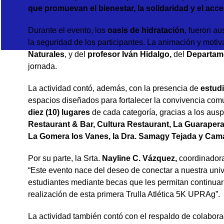
que promuevan el bienestar, la solidaridad y el acc
Durante el evento, los
oasis de hidratación
, fueron au
la seguridad de los participantes. La animación y motiv
Naturales
, y del
profesor Iván Hidalgo
,
del
Departam
jornada.
La actividad contó, además, con la presencia de
estudi
espacios diseñados para fortalecer la convivencia comu
diez (10) lugares
de cada categoría, gracias a los ausp
Restaurant & Bar, Cultura Restaurant, La Guaraper
La Gomera los Vanes, la Dra. Samagy Tejada y Cam
Por su parte, la Srta.
Nayline C. Vázquez
,
coordinadora
“Este evento nace del deseo de conectar a nuestra uni
estudiantes mediante becas que les permitan continuar 
realización de esta primera Trulla Atlética 5K UPRAg”.
La actividad también contó con el respaldo de colabo