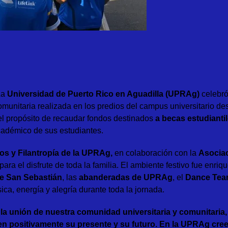
La
Universidad de Puerto Rico en Aguadilla (UPRAg)
celebró
omunitaria realizada en los predios del campus universitario de
 el propósito de recaudar fondos destinados
a becas estudianti
académico de sus estudiantes.
os y Filantropía de la UPRAg
,
en colaboración con la
Asociac
a el disfrute de toda la familia. El ambiente festivo fue enriqu
de San Sebastián
, las
abanderadas de UPRAg
, el
Dance Te
a, energía y alegría durante toda la jornada.
la unión de nuestra comunidad universitaria y comunitari
en positivamente su presente y su futuro. En la UPRAg cre