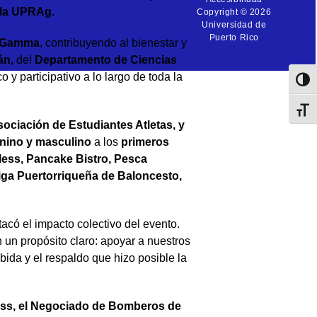
e la UPRAg
.
Copyright © 2026
Universidad de
Puerto Rico
a Gamma
, contribuyendo al bienestar y
án
,
del
Departamento de Ciencias
 participativo a lo largo de toda la
Toggl
Toggl
ociación de Estudiantes Atletas
, y
enino y masculino
a los
primeros
ess, Pancake Bistro, Pesca
iga Puertorriqueña de Baloncesto,
acó el impacto colectivo del evento.
un propósito claro: apoyar a nuestros
ida y el respaldo que hizo posible la
ness, el Negociado de Bomberos de