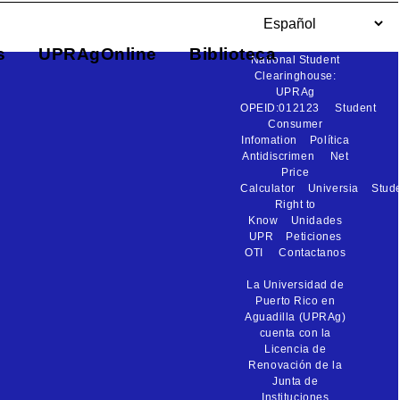
s
UPRAgOnline
Biblioteca
National Student
Clearinghouse:
UPRAg
OPEID:012123
Student
Consumer
Infomation
Política
Antidiscrimen
Net
Price
Calculator
Universia
Stud
Right to
Know
Unidades
UPR
Peticiones
OTI
Contactanos
La Universidad de
Puerto Rico en
Aguadilla (UPRAg)
cuenta con la
Licencia de
Renovación de la
Junta de
Instituciones