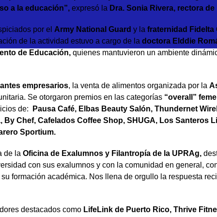
eso a la educación
”,
expresó la
Dra. Sonia Rivera, rectora d
spiciados por el
Army National Guard
y la
fraternidad Fidelt
ación de la actividad estuvo a cargo de la
doctora Elddie Rom
ento de Educación
,
quienes mantuvieron un ambiente dinámico y
antes empresarios
, la venta de alimentos organizada por la
As
nitaria. Se otorgaron premios en las categorías
“
overall” fem
icios de:
Pausa Café, Elbas Beauty Salón, Thundernet Wirel
a, By Chef, Cafelados Coffee Shop, SHUGA, Los Santeros L
arero Sportium.
 de la
Oficina de Exalumnos y Filantropía de la UPRAg
,
dest
versidad con sus exalumnos y con la comunidad en general, con 
su formación académica. Nos llena de orgullo la respuesta recib
radores destacados como
LifeLink de Puerto Rico, Thrive Fit