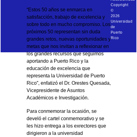
Copyright
“Estos 50 años se enmarca en
©
2026
satisfacción, trabajo de excelencia y
Universidad
sobre todo en mucho compromiso. Los
de
próximos 50 representan sin duda
Puerto
Rico
grandes retos, nuevas oportunidades y
metas que nos invitan a reflexionar en
los grandes recursos que seguimos
aportando a Puerto Rico y la
educación de excelencia que
representa la Universidad de Puerto
Rico”, enfatizó el Dr. Orestes Quesada,
Vicepresidente de Asuntos
Académicos e Investigación.
Para conmemorar la ocasión, se
develó el cartel conmemorativo y se
les hizo entrega a los exrectores que
dirigieron a la universidad