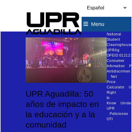
Skip
to
content
Menu
National
Student
Clearinghouse
UPRAg
OPEID:01212
Consumer
Infomation
P
Antidiscrimen
Net
Price
Calculator
U
UPR Aguadilla: 50
Right
to
años de impacto en
Know
Unida
UPR
la educación y a la
Peticiones
OTI
comunidad