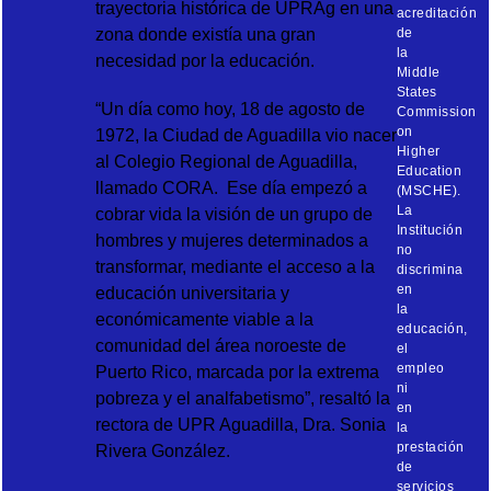
trayectoria histórica de UPRAg en una
acreditación
zona donde existía una gran
de
la
necesidad por la educación.
Middle
States
“Un día como hoy, 18 de agosto de
Commission
on
1972, la Ciudad de Aguadilla vio nacer
Higher
al Colegio Regional de Aguadilla,
Education
llamado CORA. Ese día empezó a
(MSCHE).
La
cobrar vida la visión de un grupo de
Institución
hombres y mujeres determinados a
no
transformar, mediante el acceso a la
discrimina
en
educación universitaria y
la
económicamente viable a la
educación,
comunidad del área noroeste de
el
empleo
Puerto Rico, marcada por la extrema
ni
pobreza y el analfabetismo”, resaltó la
en
rectora de UPR Aguadilla, Dra. Sonia
la
prestación
Rivera González.
de
servicios