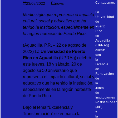
Contactanos
23/08/2022
news
La
Medio siglo
que representa el impacto
Universidad
cultural, social y educativo que ha
de
Puerto
tenido la institución, especialmente en
Rico
la región noroeste de Puerto Rico.
en
Aguadilla
(Aguadilla, P.R. – 22 de agosto de
(UPRAg)
cuenta
2022) La
Universidad de Puerto
con
Rico en Aguadilla
(UPRAg) celebró
la
este jueves, 18 y sábado, 20 de
Licencia
de
agosto su 50 aniversario que
Renovación
representa el impacto cultural, social y
de
educativo que ha tenido la institución,
la
Junta
especialmente en la región noroeste
de
de Puerto Rico.
Instituciones
Postsecundari
Bajo el lema “Excelencia y
(JIP)
y
Transformación” se enmarca la
la