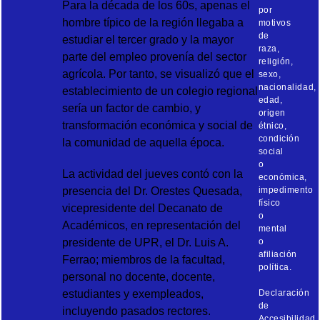
Para la década de los 60s, apenas el
por
hombre típico de la región llegaba a
motivos
de
estudiar el tercer grado y la mayor
raza,
parte del empleo provenía del sector
religión,
agrícola. Por tanto, se visualizó que el
sexo,
nacionalidad,
establecimiento de un colegio regional
edad,
sería un factor de cambio, y
origen
transformación económica y social de
étnico,
condición
la comunidad de aquella época.
social
o
La actividad del jueves contó con la
económica,
presencia del Dr. Orestes Quesada,
impedimento
físico
vicepresidente del Decanato de
o
Académicos, en representación del
mental
presidente de UPR, el Dr. Luis A.
o
afiliación
Ferrao; miembros de la facultad,
política.
personal no docente, docente,
estudiantes y exempleados,
Declaración
de
incluyendo pasados rectores.
Accesibilidad