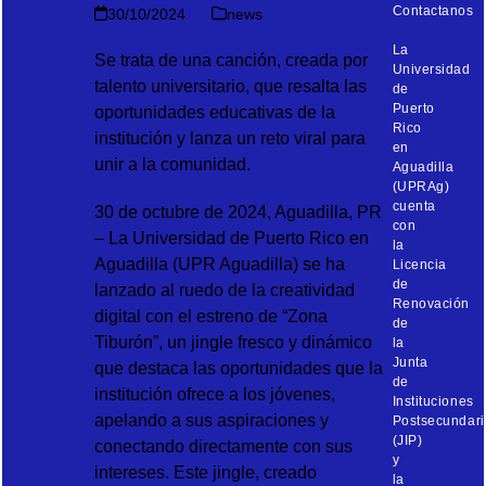
Contactanos
30/10/2024
news
La
Se trata de una canción, creada por
Universidad
talento universitario, que resalta las
de
Puerto
oportunidades educativas de la
Rico
institución y lanza un reto viral para
en
unir a la comunidad.
Aguadilla
(UPRAg)
cuenta
30 de octubre de 2024, Aguadilla, PR
con
– La Universidad de Puerto Rico en
la
Aguadilla (UPR Aguadilla) se ha
Licencia
de
lanzado al ruedo de la creatividad
Renovación
digital con el estreno de “Zona
de
Tiburón”, un jingle fresco y dinámico
la
Junta
que destaca las oportunidades que la
de
institución ofrece a los jóvenes,
Instituciones
apelando a sus aspiraciones y
Postsecundari
(JIP)
conectando directamente con sus
y
intereses. Este jingle, creado
la