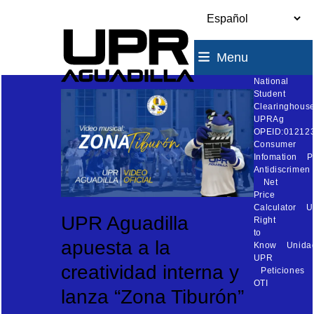
Skip
to
content
Menu
National
Student
Clearinghouse
UPRAg
OPEID:01212
Consumer
Infomation
P
Antidiscrimen
Net
Price
Calculator
U
UPR Aguadilla
Right
to
apuesta a la
Know
Unida
UPR
creatividad interna y
Peticiones
OTI
lanza “Zona Tiburón”