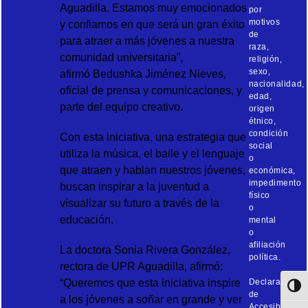
Aguadilla. Estamos muy emocionados
por
motivos
y confiamos en que será un gran éxito
de
para atraer a más jóvenes a nuestra
raza,
comunidad universitaria”,
religión,
sexo,
afirmó Bedushka Jiménez Nieves,
nacionalidad,
oficial de prensa y comunicaciones, y
edad,
parte del equipo creativo.
origen
étnico,
condición
Con esta iniciativa, una estrategia que
social
utiliza la música, el baile y el lenguaje
o
que atraen y hablan nuestros jóvenes,
económica,
impedimento
buscan inspirar a la juventud a
físico
visualizar su futuro a través de la
o
educación.
mental
o
afiliación
La doctora Sonia Rivera González,
política.
rectora de UPR Aguadilla, afirmó:
“Queremos que esta iniciativa inspire
Declaración
Toggl
de
a los jóvenes a soñar en grande y ver
Accesibilidad