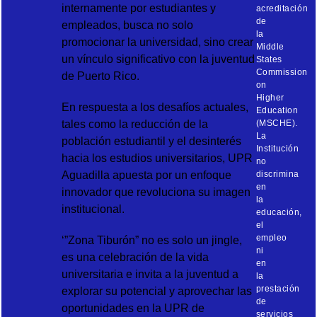
internamente por estudiantes y
acreditación
de
empleados, busca no solo
la
promocionar la universidad, sino crear
Middle
un vínculo significativo con la juventud
States
Commission
de Puerto Rico.
on
Higher
En respuesta a los desafíos actuales,
Education
tales como la reducción de la
(MSCHE).
La
población estudiantil y el desinterés
Institución
hacia los estudios universitarios, UPR
no
Aguadilla apuesta por un enfoque
discrimina
en
innovador que revoluciona su imagen
la
institucional.
educación,
el
empleo
‘”Zona Tiburón” no es solo un jingle,
ni
es una celebración de la vida
en
universitaria e invita a la juventud a
la
prestación
explorar su potencial y aprovechar las
de
oportunidades en la UPR de
servicios