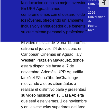
la educación como su mejor inversión.
Toggl
Copyright
En UPR Aguadilla nos
©
2026
comprometemos con el desarrollo de
Universidad
los jóvenes, ofreciendo un ambiente
de
inclusivo y enriquecedor que fomente
Puerto
Rico
su crecimiento personal y profesional”.
El video musical de “Zona Tiburón” se
estrenó el jueves, 24 de octubre, en
Caribbean Cinemas en Aguadilla y
Western Plaza en Mayagüez, donde
estará disponible hasta el 7 de
noviembre. Además, UPR Aguadilla
lanzó el #ZonaTiburónChallenge
motivando a otros cibernáutas a
realizar el distintivo baile y presentará
su video musical en su Casa Abierta
que será este viernes, 1 de noviembre
y en las escuelas superiores del área