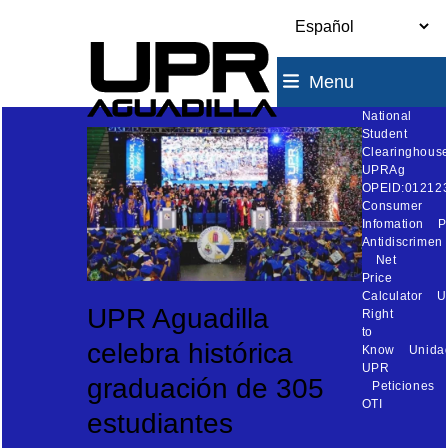
Skip
to
content
Menu
National
Student
Clearinghouse
UPRAg
OPEID:01212
Consumer
Infomation
P
Antidiscrimen
Net
Price
Calculator
U
UPR Aguadilla
Right
to
celebra histórica
Know
Unida
UPR
graduación de 305
Peticiones
OTI
estudiantes