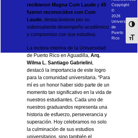
recibieron Magna Cum Laude
y
45
Copyright
©
fueron reconocidos con Cum
2026
Laude
, destacándose por su
Universidad
Toggl
sobresaliente desempeño académico
de
Puerto
y compromiso con sus estudios.
Toggl
Rico
La rectora interina de la Universidad
de Puerto Rico en Aguadilla,
Arq.
Wilma L. Santiago Gabrielini
,
destacó la importancia de este logro
para la comunidad universitaria. “Para
mí es un honor haber sido parte de un
momento tan significativo en la vida de
nuestros estudiantes. Cada uno de
nuestros graduandos representa una
historia de esfuerzo, perseverancia y
superación. Hoy celebramos no solo
la culminación de sus estudios
universitarios, sino también el