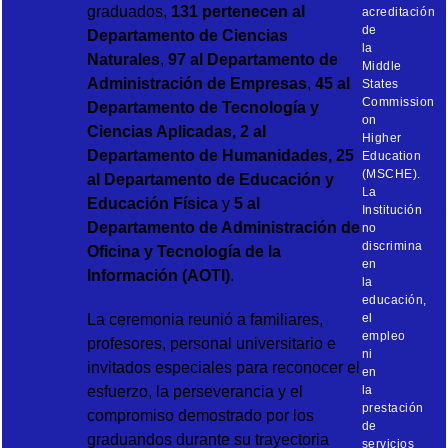
graduados,
131 pertenecen al
acreditación
de
Departamento de Ciencias
la
Naturales
,
97 al Departamento de
Middle
Administración de Empresas
,
45 al
States
Commission
Departamento de Tecnología y
on
Ciencias Aplicadas, 2 al
Higher
Departamento de
Humanidades, 25
Education
(MSCHE).
al Departamento de Educación y
La
Educación Física
y
5 al
Institución
Departamento de Administración de
no
discrimina
Oficina y Tecnología de la
en
Información (AOTI)
.
la
educación,
La ceremonia reunió a familiares,
el
empleo
profesores, personal universitario e
ni
invitados especiales para reconocer el
en
esfuerzo, la perseverancia y el
la
prestación
compromiso demostrado por los
de
graduandos durante su trayectoria
servicios