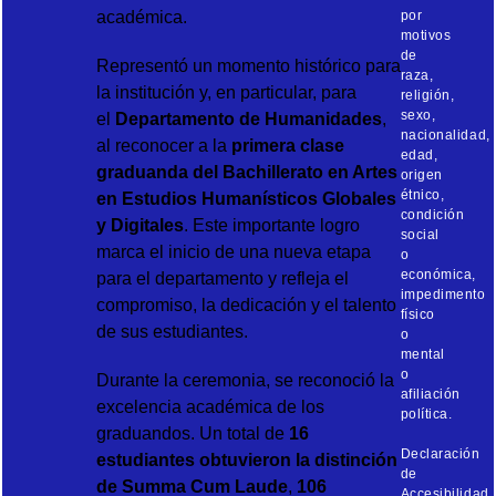
académica.
por
motivos
de
Representó un momento histórico para
raza,
la institución y, en particular, para
religión,
sexo,
el
Departamento de Humanidades
,
nacionalidad,
al reconocer a la
primera clase
edad,
graduanda del Bachillerato en Artes
origen
étnico,
en Estudios Humanísticos Globales
condición
y Digitales
. Este importante logro
social
marca el inicio de una nueva etapa
o
económica,
para el departamento y refleja el
impedimento
compromiso, la dedicación y el talento
físico
de sus estudiantes.
o
mental
o
Durante la ceremonia, se reconoció la
afiliación
excelencia académica de los
política.
graduandos. Un total de
16
Declaración
estudiantes obtuvieron la distinción
de
de Summa Cum Laude
,
106
Accesibilidad