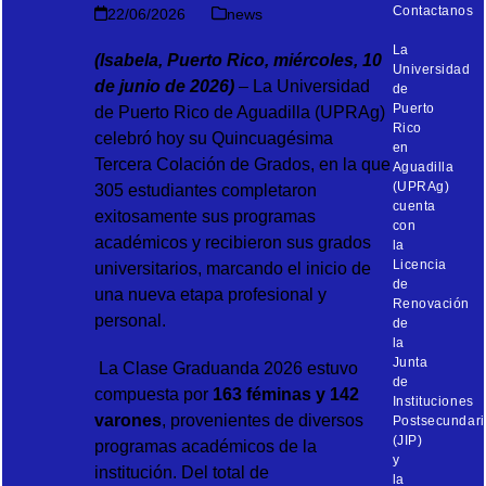
Contactanos
22/06/2026
news
La
(Isabela, Puerto Rico, miércoles, 10
Universidad
de junio de 2026)
– La Universidad
de
Puerto
de Puerto Rico de Aguadilla (UPRAg)
Rico
celebró hoy su Quincuagésima
en
Tercera Colación de Grados, en la que
Aguadilla
(UPRAg)
305 estudiantes completaron
cuenta
exitosamente sus programas
con
académicos y recibieron sus grados
la
Licencia
universitarios, marcando el inicio de
de
una nueva etapa profesional y
Renovación
personal.
de
la
Junta
La Clase Graduanda 2026 estuvo
de
compuesta por
163 féminas y 142
Instituciones
varones
, provenientes de diversos
Postsecundari
(JIP)
programas académicos de la
y
institución. Del total de
la