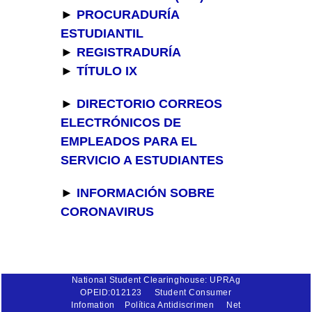
►
PROCURADURÍA
ESTUDIANTIL
►
REGISTRADURÍA
►
TÍTULO IX
►
DIRECTORIO CORREOS
ELECTRÓNICOS DE
EMPLEADOS PARA EL
SERVICIO A ESTUDIANTES
►
INFORMACIÓN SOBRE
CORONAVIRUS
National Student Clearinghouse: UPRAg
OPEID:012123
Student Consumer
Infomation
Política Antidiscrimen
Net