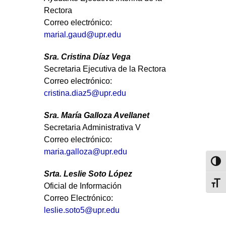
Rectora
Correo electrónico:
marial.gaud@upr.edu
Sra.
Cristina Díaz Vega
Secretaria Ejecutiva de la Rectora
Correo electrónico:
cristina.diaz5@upr.edu
Sra. María Galloza Avellanet
Secretaria Administrativa V
Correo electrónico:
maria.galloza@upr.edu
Toggl
Srta. Leslie Soto López
Toggl
Oficial de Información
Correo Electrónico:
leslie.soto5@upr.edu