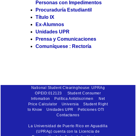
Personas con Impedimentos
Procuraduría Estudiantil
Título IX
Ex-Alumnos
Unidades UPR
Prensa y Comunicaciones
Comuníquese : Rectoría
National Student Clearinghouse: UPRAg
OPEID:012123
Student Consumer
Infomation
Política Antidiscrimen
Net
Price Calculator
Universia
Student Right
to Know
Unidades UPR
Peticiones OTI
Contactanos
La Universidad de Puerto Rico en Aguadilla
(UPRAg) cuenta con la Licencia de